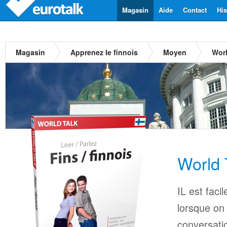
Magasin
Aide
Contact
His
Magasin
Apprenez le finnois
Moyen
Worl
World 
IL est faci
lorsque on
conversatio