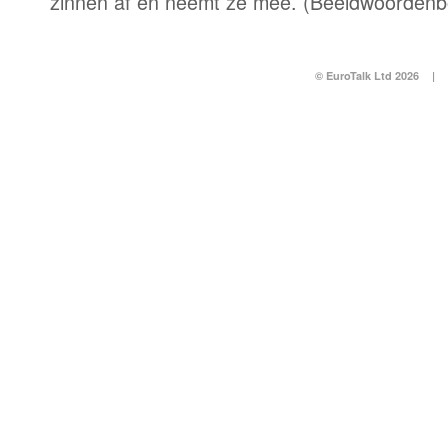
zinnen af en neemt ze mee. (Beeldwoordenb
© EuroTalk Ltd 2026
|