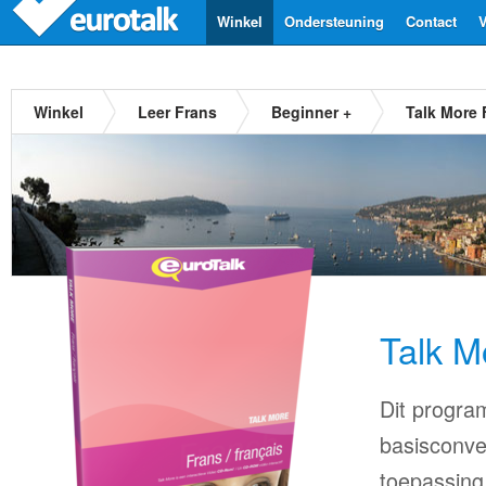
Winkel
Ondersteuning
Contact
V
Winkel
Leer Frans
Beginner +
Talk More 
Talk M
Dit progra
basisconve
toepassing 