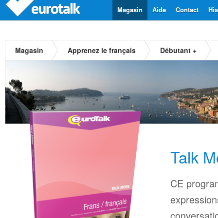
Magasin
Aide
Contact
His
Magasin
Apprenez le français
Débutant +
Talk M
CE progra
expressions
conversati