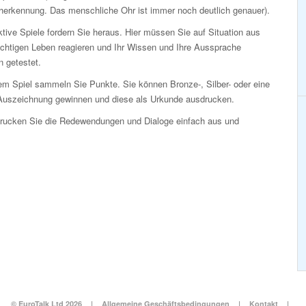
herkennung. Das menschliche Ohr ist immer noch deutlich genauer).
ktive Spiele fordern Sie heraus. Hier müssen Sie auf Situation aus
ichtigen Leben reagieren und Ihr Wissen und Ihre Aussprache
 getestet.
em Spiel sammeln Sie Punkte. Sie können Bronze-, Silber- oder eine
Auszeichnung gewinnen und diese als Urkunde ausdrucken.
Drucken Sie die Redewendungen und Dialoge einfach aus und
© EuroTalk Ltd 2026
|
Allgemeine Geschäftsbedingungen
|
Kontakt
|