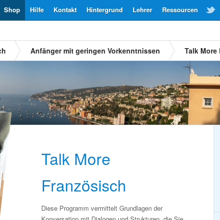
Shop
Hilfe
Kontakt
Hintergrund
Lehrer
Ressourcen
ch
Anfänger mit geringen Vorkenntnissen
Talk More
Talk More
Französisch
Diese Programm vermittelt Grundlagen der
Konversation mit Dialogen und Strukturen, die Sie