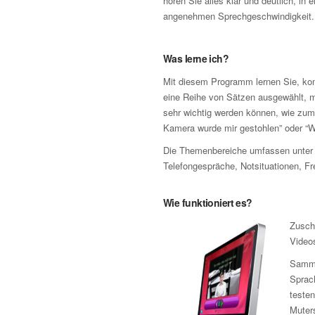
hören Sie alles klar und deutlich, in e
angenehmen Sprechgeschwindigkeit.
Was lerne ich?
Mit diesem Programm lernen Sie, komp
eine Reihe von Sätzen ausgewählt, mi
sehr wichtig werden können, wie zum 
Kamera wurde mir gestohlen” oder “W
Die Themenbereiche umfassen unter 
Telefongespräche, Notsituationen, Fr
Wie funktioniert es?
Zusch
Video
Samme
Sprach
testen
Muters