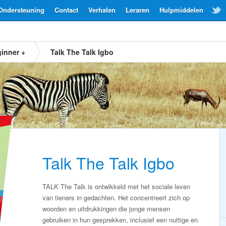
Ondersteuning
Contact
Verhalen
Leraren
Hulpmiddelen
inner +
Talk The Talk Igbo
Talk The Talk Igbo
TALK The Talk is ontwikkeld met het sociale leven
van tieners in gedachten. Het concentreert zich op
woorden en uitdrukkingen die jonge mensen
gebruiken in hun gesprekken, inclusief een nuttige en