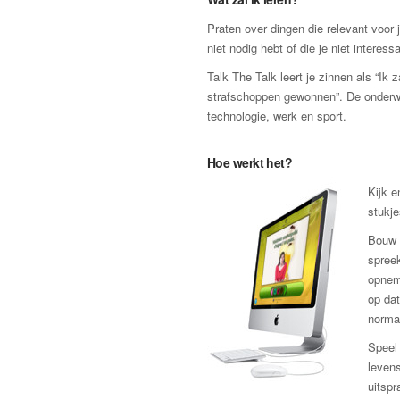
Praten over dingen die relevant voor j
niet nodig hebt of die je niet interessa
Talk The Talk leert je zinnen als “Ik 
strafschoppen gewonnen”. De onderwer
technologie, werk en sport.
Hoe werkt het?
Kijk e
stukje
Bouw 
spreek
opnem
op dat
norma
Speel 
levens
uitspr