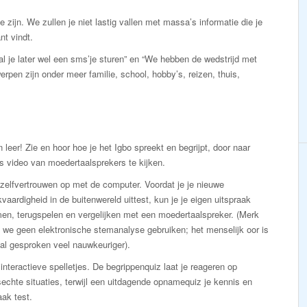
e zijn. We zullen je niet lastig vallen met massa’s informatie die je
nt vindt.
zal je later wel een sms’je sturen” en “We hebben de wedstrijd met
pen zijn onder meer familie, school, hobby’s, reizen, thuis,
n leer! Zie en hoor hoe je het Igbo spreekt en begrijpt, door naar
s video van moedertaalsprekers te kijken.
zelfvertrouwen op met de computer. Voordat je je nieuwe
vaardigheid in de buitenwereld uittest, kun je je eigen uitspraak
en, terugspelen en vergelijken met een moedertaalspreker. (Merk
 we geen elektronische stemanalyse gebruiken; het menselijk oor is
al gesproken veel nauwkeuriger).
interactieve spelletjes. De begrippenquiz laat je reageren op
echte situaties, terwijl een uitdagende opnamequiz je kennis en
aak test.