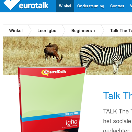
Winkel
Ondersteuning
Contact
V
Winkel
Leer Igbo
Beginners +
Talk The T
Talk T
TALK The T
het sociale
gedachten.