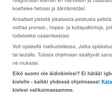
koettelee tietoasi ja ääntämistäsi.
Ansaitset pisteitä jokaisesta pelatusta pelistä
voittaa pronssi-, hopea- ja kultapalkintoja, jot
todisteeksi osaamisestasi.
Voit opiskella matkustellessa. Jatka opiskelu
tai lautalla. Tulosta ohjelmaan sisältyvät sana
ne mukaasi.
Eikö suomi ole äidinkielesi? Ei hätää! igb
kielelle - kaikki yhdessä ohjelmassa!
Kats
kielesi valikoimassamme.