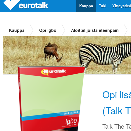
Kauppa
Tuki
Yhteystie
Kauppa
Opi igbo
Aloittelijoista eteenpäin
Opi li
(Talk 
Talk The Ta