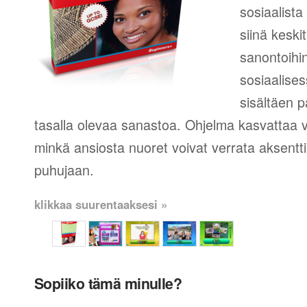
sosiaalista
siinä keski
sanontoihin
sosiaalise
sisältäen p
tasalla olevaa sanastoa. Ohjelma kasvattaa
minkä ansiosta nuoret voivat verrata aksent
puhujaan.
klikkaa suurentaaksesi »
Sopiiko tämä minulle?