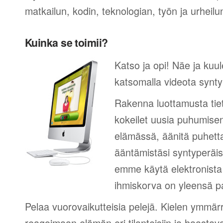
matkailun, kodin, teknologian, työn ja urheilu
Kuinka se toimii?
Katso ja opi! Näe ja kuul
katsomalla videota synty
Rakenna luottamusta tie
kokeilet uusia puhumisen
elämässä, äänitä puhetta
ääntämistäsi syntyperäi
emme käytä elektronista 
ihmiskorva on yleensä pa
Pelaa vuorovaikutteisia pelejä. Kielen ymmär
reagoimaan elämän eri tilanteisiin ja haastav