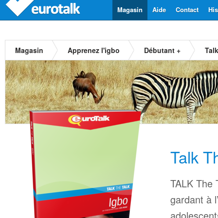
Magasin
Aide
Contact
His
Magasin
Apprenez l'igbo
Débutant +
Tal
Talk T
TALK The T
gardant à l
adolescents