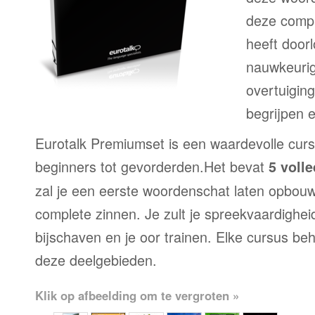
deze compl
heeft door
nauwkeurig
overtuiging
begrijpen 
Eurotalk Premiumset is een waardevolle curs
beginners tot gevorderden.Het bevat
5 voll
zal je een eerste woordenschat laten opbou
complete zinnen. Je zult je spreekvaardighei
bijschaven en je oor trainen. Elke cursus be
deze deelgebieden.
Klik op afbeelding om te vergroten »