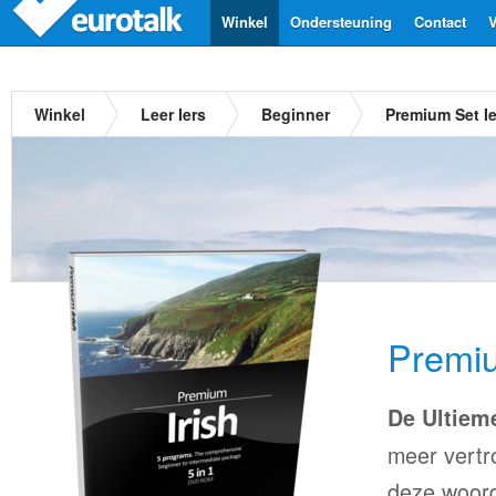
Winkel
Ondersteuning
Contact
V
Winkel
Leer Iers
Beginner
Premium Set Ie
Premiu
De Ultiem
meer vertr
deze woord