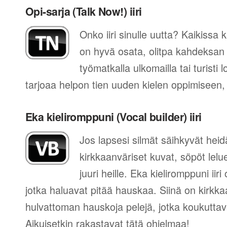
Opi-sarja (Talk Now!) iiri
Onko iiri sinulle uutta? Kaikissa k
on hyvä osata, olitpa kahdeksan 
työmatkalla ulkomailla tai turisti l
tarjoaa helpon tien uuden kielen oppimiseen,
Eka kieliromppuni (Vocal builder) iiri
Jos lapsesi silmät säihkyvät he
kirkkaanväriset kuvat, söpöt lelue
juuri heille. Eka kieliromppuni iiri
jotka haluavat pitää hauskaa. Siinä on kirkka
hulvattoman hauskoja pelejä, jotka koukuttav
Aikuisetkin rakastavat tätä ohjelmaa!