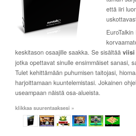
että iiri lu
uskottavast
EuroTalkin
korvaamato
keskitason osaajille saakka. Se sisältää
viis
jotka opettavat sinulle ensimmäiset sanasi, s
Tulet kehittämään puhumisen taitojasi, hiomaa
harjoittamaan kuuntelemistasi. Jokainen ohje
useampaan näistä osa-alueista.
klikkaa suurentaaksesi »