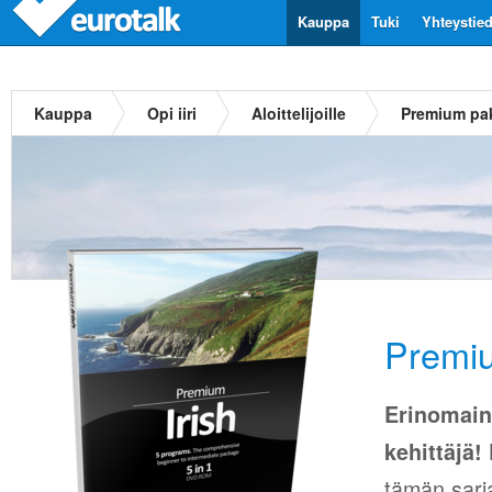
Kauppa
Tuki
Yhteystie
Kauppa
Opi iiri
Aloittelijoille
Premium pake
Premium
Erinomain
K
kehittäjä!
tämän sarj