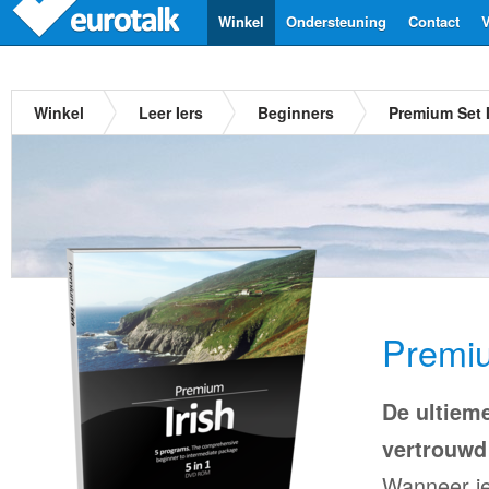
Winkel
Ondersteuning
Contact
V
Winkel
Leer Iers
Beginners
Premium Set 
Premiu
De ultiem
vertrouwd 
Wanneer je