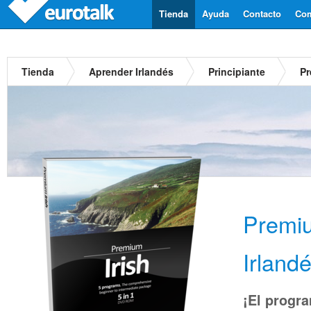
Tienda
Ayuda
Contacto
Com
Tienda
Aprender Irlandés
Principiante
Pr
Premi
Irland
¡El progra