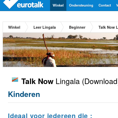
Winkel
Ondersteuning
Contact
V
Winkel
Leer Lingala
Beginner
Talk Now L
Lingala
(Download
Talk Now
Kinderen
Ideaal voor iedereen die :