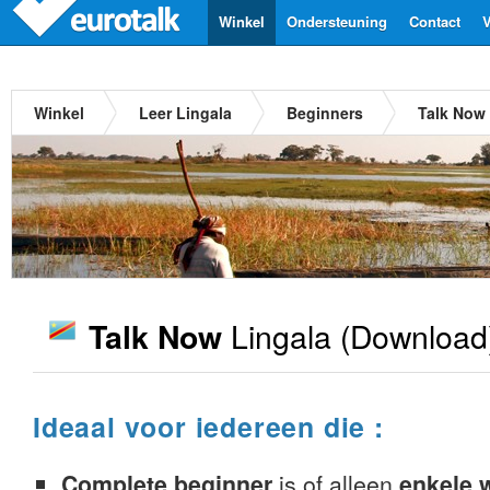
Winkel
Ondersteuning
Contact
V
Winkel
Leer Lingala
Beginners
Talk Now 
Lingala
(Download
Talk Now
Ideaal voor iedereen die :
Complete beginner
is of alleen
enkele 