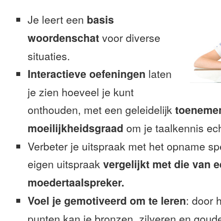
Je leert een
basis
woordenschat
voor diverse
situaties.
Interactieve oefeningen
laten
je zien hoeveel je kunt
onthouden, met een geleidelijk
toeneme
moeilijkheidsgraad
om je taalkennis ech
Verbeter je uitspraak met het opname sp
eigen uitspraak
vergelijkt met die van 
moedertaalspreker.
Voel je gemotiveerd om te leren
: door 
punten kan je bronzen, zilveren en goude