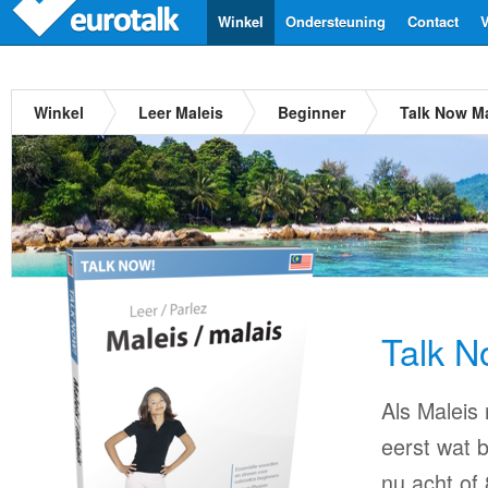
Winkel
Ondersteuning
Contact
V
Winkel
Leer Maleis
Beginner
Talk Now Ma
Talk N
Als Maleis 
eerst wat b
nu acht of 