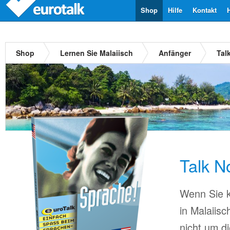
Shop
Hilfe
Kontakt
Shop
Lernen Sie Malaiisch
Anfänger
Tal
Talk N
Wenn Sie k
in Malaiis
nicht um d