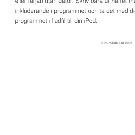
eller färjan utan dator. Skriv bara ut häftet 
inkluderande i programmet och ta det med dig
programmet i ljudfil till din iPod.
© EuroTalk Ltd 2026