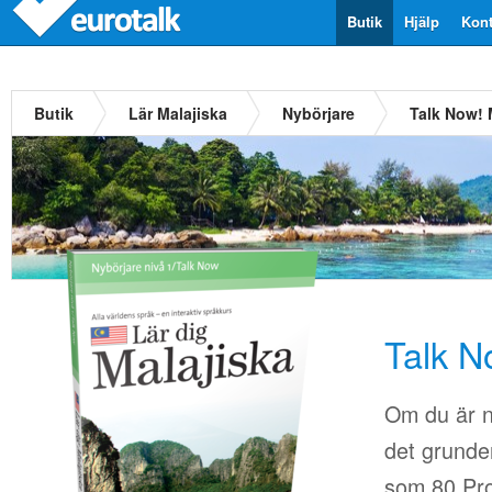
Butik
Hjälp
Kont
Butik
Lär Malajiska
Nybörjare
Talk Now! 
Talk N
Om du är n
det grunder
som 80.Pro