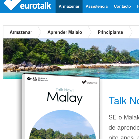
Armazenar
Assistência
Contacto
Armazenar
Aprender Malaio
Principiante
Talk N
SE o Malaio
de aprende
oito anos,