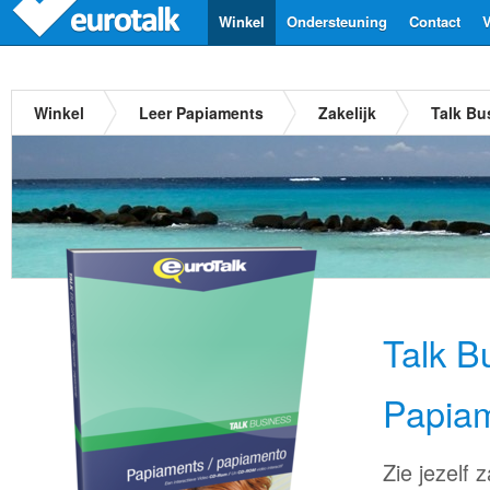
Winkel
Ondersteuning
Contact
V
Winkel
Leer Papiaments
Zakelijk
Talk Bu
Talk B
Papia
Zie jezelf