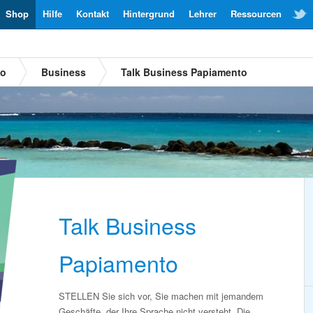
Shop
Hilfe
Kontakt
Hintergrund
Lehrer
Ressourcen
to
Business
Talk Business Papiamento
Talk Business
Papiamento
STELLEN Sie sich vor, Sie machen mit jemandem
Geschäfte, der Ihre Sprache nicht versteht. Die