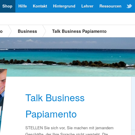
Shop
Hilfe
Kontakt
Hintergrund
Lehrer
Ressourcen
to
Business
Talk Business Papiamento
Talk Business
Papiamento
STELLEN Sie sich vor, Sie machen mit jemandem
Geschäfte, der Ihre Sprache nicht versteht. Die