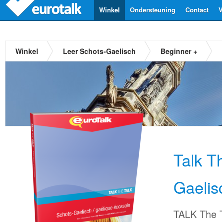
Winkel
Ondersteuning
Contact
V
Winkel
Leer Schots-Gaelisch
Beginner +
Talk T
Gaelis
TALK The T