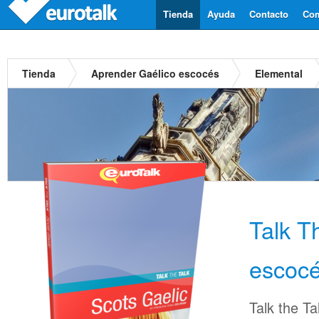
Tienda
Ayuda
Contacto
Com
Tienda
Aprender Gaélico escocés
Elemental
Talk T
escoc
Talk the Ta