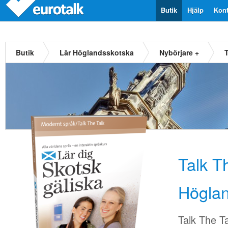
Butik
Hjälp
Kont
Butik
Lär Höglandsskotska
Nybörjare +
Talk T
Höglan
Talk The T