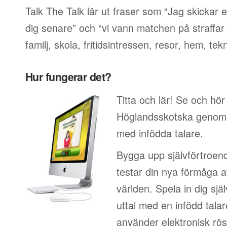
Talk The Talk lär ut fraser som “Jag skickar e
dig senare” och “vi vann matchen på straffar
familj, skola, fritidsintressen, resor, hem, tek
Hur fungerar det?
Titta och lär! Se och hör
Höglandsskotska genom at
med infödda talare.
Bygga upp självförtroen
testar din nya förmåga at
världen. Spela in dig sjä
uttal med en infödd talar
använder elektronisk rös