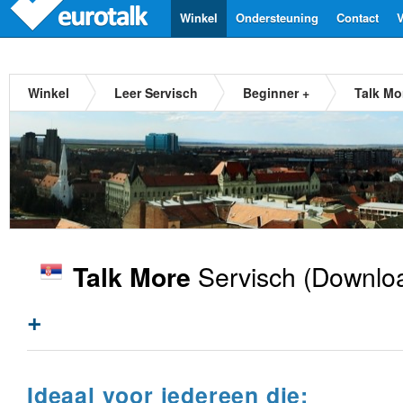
Winkel
Ondersteuning
Contact
V
Winkel
Leer Servisch
Beginner +
Talk Mo
Servisch
(Downloa
Talk More
+
Ideaal voor iedereen die: