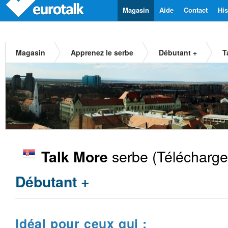
Magasin
Aide
Contact
His
Magasin
Apprenez le serbe
Débutant +
T
serbe
(Télécharge
Talk More
Débutant +
Idéal pour ceux qui :