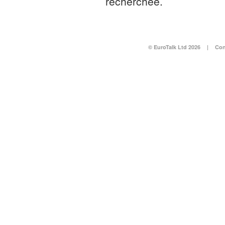
recherchée.
© EuroTalk Ltd 2026
|
Con