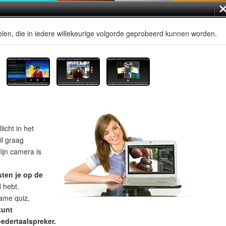
len, die in iedere willekeurige volgorde geprobeerd kunnen worden.
licht in het
il graag
ijn camera is
sten je op de
d hebt.
ame quiz,
kunt
edertaalspreker.