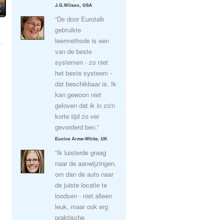
J.G.Wilson, USA
“De door Eurotalk
gebruikte
leermethode is een
van de beste
systemen - zo niet
het beste systeem -
dat beschikbaar is. Ik
kan gewoon niet
geloven dat ik in zo'n
korte tijd zo ver
gevorderd ben.”
Eunice Arme-White, UK
“Ik luisterde graag
naar de aanwijzingen,
om dan de auto naar
de juiste locatie te
loodsen - niet alleen
leuk, maar ook erg
praktische