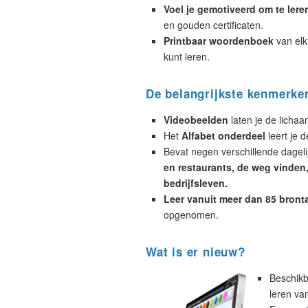
Voel je gemotiveerd om te lere
en gouden certificaten.
Printbaar woordenboek
van elk
kunt leren.
De belangrijkste kenmerke
Videobeelden
laten je de licha
Het
Alfabet onderdeel
leert je d
Bevat negen verschillende dagelij
en restaurants, de weg vinden, 
bedrijfsleven.
Leer vanuit meer dan 85 bront
opgenomen.
Wat is er nieuw?
Beschikb
leren va