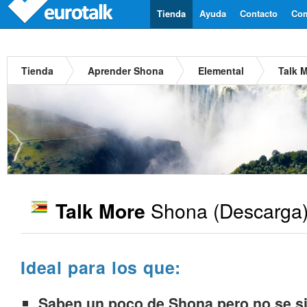
Tienda
Ayuda
Contacto
Com
Tienda
Aprender Shona
Elemental
Talk 
Shona
(Descarga)
Talk More
Ideal para los que:
Saben un poco de Shona pero no se si