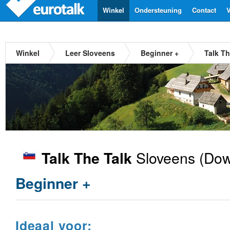
Winkel
Ondersteuning
Contact
V
Winkel
Leer Sloveens
Beginner +
Talk Th
Sloveens
(Dow
Talk The Talk
Beginner +
Ideaal voor: