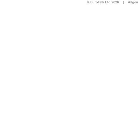
© EuroTalk Ltd 2026
|
Allge