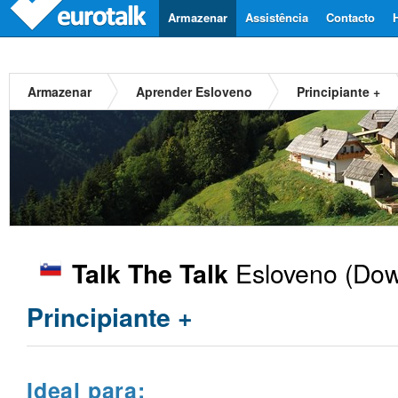
Armazenar
Assistência
Contacto
Armazenar
Aprender Esloveno
Principiante +
Esloveno
(Dow
Talk The Talk
Principiante +
Ideal para: