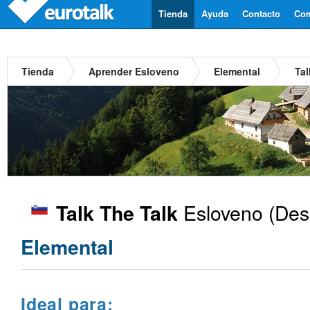
Tienda
Ayuda
Contacto
Com
Tienda
Aprender Esloveno
Elemental
Tal
Esloveno
(Des
Talk The Talk
Elemental
Ideal para: