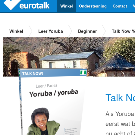
Winkel
Ondersteuning
Contact
V
Winkel
Leer Yoruba
Beginner
Talk Now Y
Talk N
Als Yoruba 
eerst wat b
nu acht of 