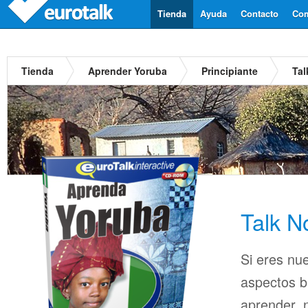
Tienda
Ayuda
Contacto
Com
Tienda
Aprender Yoruba
Principiante
Tal
Talk N
Si eres nu
aspectos b
aprender, n