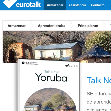
Armazenar
Assistência
Contacto
Armazenar
Aprender Ioruba
Principiante
Talk N
SE o Ioruba
de aprende
oito anos,