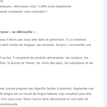
nd.
resseux, détrompez-vous ! L’effet d’une expérience
ante va booster votre motivation !
pour « se débrouiller » .
s n’allons pas vous jeter dans le grand bain. Il y a certaines
e dans toutes les langues: par exemple, ‘bonjour’, commander une
au but. Il comprend les produits alimentaires, les couleurs, les
ffres, la lecture de l’heure, les noms des pays, les salutations et les
ow! yoruba propose des objectifs faciles à atteindre. Apprendre une
le langue est un travail de longue haleine, trop complexe pour être
sé d’un seul coup. Nous l’avons donc décomposé en une série de
enrichissants.