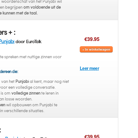
 woordenschat van het Punjabi wil
 en begrijpen
om voldoende uit de
e kunnen met de taal.
rs + :
€39.95
Punjabi
door EuroTalk
+ In winkelwagen
 te spreken met nuttige zinnen voor
Leer meer
dereen die:
s van het
Punjabi
al kent, maar nog niet
 voor een volledige conversatie.
 is om
volledige zinnen
te leren in
van losse woorden.
wen
wil opbouwen om Punjabi te
in verschillende situaties.
:
€39.95