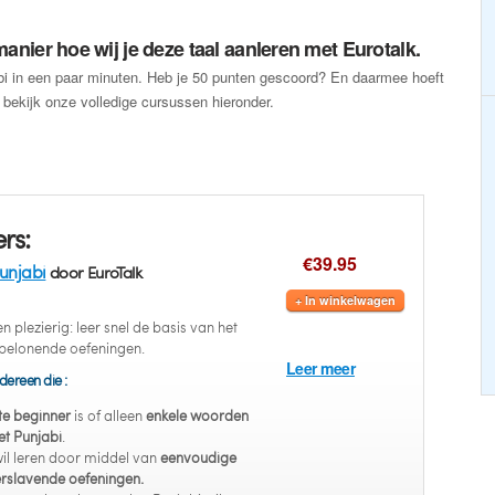
anier hoe wij je deze taal aanleren met Eurotalk.
abi in een paar minuten. Heb je 50 punten gescoord? En daarmee hoeft
f bekijk onze volledige cursussen hieronder.
rs:
€39.95
unjabi
door EuroTalk
+ In winkelwagen
 plezierig: leer snel de basis van het
belonende oefeningen.
Leer meer
dereen die :
e beginner
is of alleen
enkele woorden
het Punjabi
.
il leren door middel van
eenvoudige
rslavende oefeningen.