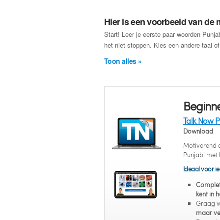
Hier is een voorbeeld van de m
Start! Leer je eerste paar woorden Punj
het niet stoppen. Kies een andere taal o
Toon alles »
Beginne
Talk Now P
Download
Motiverend en
Punjabi met 
Ideaal voor ie
Complet
kent in 
Graag w
maar ve