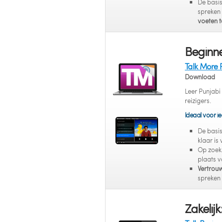
De basis
spreken
voeten t
Beginne
Talk More 
Download
Leer Punjabi
reizigers.
Ideaal voor ie
De basi
klaar is
Op zoek
plaats 
Vertrou
spreken 
Zakelijk