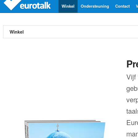
Winkel
Ondersteuning
Contact
V
Winkel
Pr
Vij
gebu
ver
taal
Eur
man