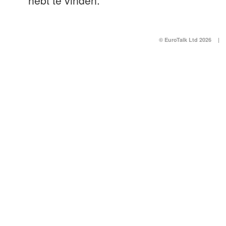
hebt te vinden.
© EuroTalk Ltd 2026
|