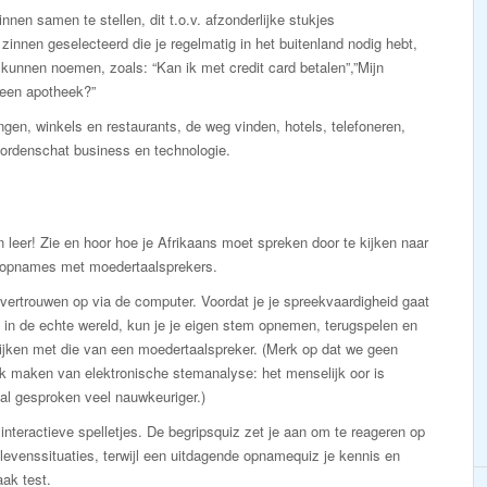
nnen samen te stellen, dit t.o.v. afzonderlijke stukjes
nnen geselecteerd die je regelmatig in het buitenland nodig hebt,
u kunnen noemen, zoals: “Kan ik met credit card betalen”,”Mijn
 een apotheek?”
en, winkels en restaurants, de weg vinden, hotels, telefoneren,
woordenschat business en technologie.
n leer! Zie en hoor hoe je Afrikaans moet spreken door te kijken naar
-opnames met moedertaalsprekers.
ertrouwen op via de computer. Voordat je je spreekvaardigheid gaat
 in de echte wereld, kun je je eigen stem opnemen, terugspelen en
ijken met die van een moedertaalspreker. (Merk op dat we geen
k maken van elektronische stemanalyse: het menselijk oor is
al gesproken veel nauwkeuriger.)
interactieve spelletjes. De begripsquiz zet je aan om te reageren op
levenssituaties, terwijl een uitdagende opnamequiz je kennis en
aak test.