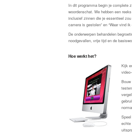
In dit programma begin je complete zi
woordenschat. We hebben een reeks zi
inclusief zinnen die je essentieel zo
camera is gestolen” en “Waar vind ik
De onderwerpen behandelen begroeting
noodgevallen, vrije tijd en de basis
Hoe werkt het?
Kijk e
video
Bouw v
testen
vergel
gebrui
norma
Speel 
echte 
uitspr