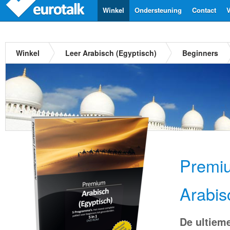
Winkel
Ondersteuning
Contact
V
Winkel
Leer Arabisch (Egyptisch)
Beginners
Premi
Arabis
De ultiem