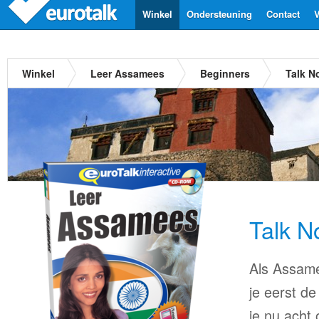
Winkel
Ondersteuning
Contact
V
Winkel
Leer Assamees
Beginners
Talk 
Talk 
Als Assame
je eerst de
je nu acht 