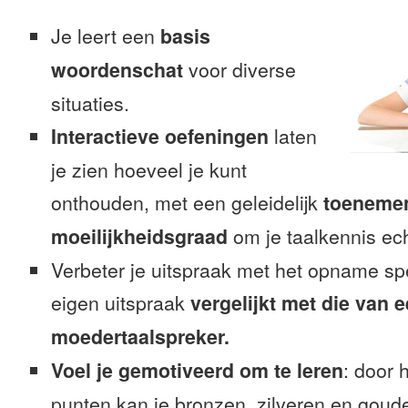
Je leert een
basis
woordenschat
voor diverse
situaties.
Interactieve oefeningen
laten
je zien hoeveel je kunt
onthouden, met een geleidelijk
toeneme
moeilijkheidsgraad
om je taalkennis ech
Verbeter je uitspraak met het opname sp
eigen uitspraak
vergelijkt met die van 
moedertaalspreker.
Voel je gemotiveerd om te leren
: door 
punten kan je bronzen, zilveren en goude