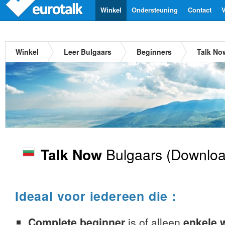
Winkel
Ondersteuning
Contact
V
Winkel
Leer Bulgaars
Beginners
Talk No
Bulgaars
(Downloa
Talk Now
Ideaal voor iedereen die :
Complete beginner
is of alleen
enkele 