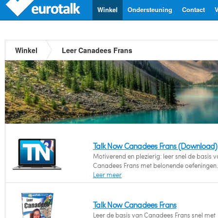
Winkel
Ondersteuning
Contact
V
Winkel
Leer Canadees Frans
Talk Now Canadees Frans (Download)
Motiverend en plezierig: leer snel de basis v
Canadees Frans met belonende oefeningen.
Leer meer
Talk Now Canadees Frans
Leer de basis van Canadees Frans snel met