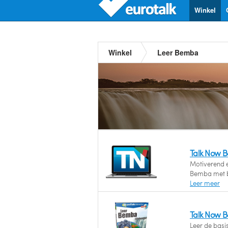
Winkel
Winkel
Leer Bemba
Talk Now 
Motiverend en
Bemba met b
Leer meer
Talk Now 
Leer de basi