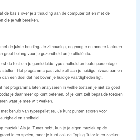
naf de basis over je zithouding aan de computer tot en met de
 die je wilt bereiken.
met de juiste houding. Je zithouding, ooghoogte en andere factoren
an groot belang voor je gezondheid en je efficiëntie.
erst de test om je gemiddelde type snelheid en foutenpercentage
e stellen. Het programma past zichzelf aan je huidige niveau aan en
je dan een doel dat net boven je huidige vaardigheden ligt.
t het programma laten analyseren in welke toetsen je niet zo goed
zodat je daar meer op kunt oefenen, of je kunt zelf bepaalde toetsen
eren waar je mee wilt werken.
met behulp van typespelletjes. Je kunt punten scoren voor
eurigheid en snelheid.
p muziek! Als je iTunes hebt, kun je je eigen muziek op de
grond laten spelen, maar je kunt ook de Typing Tutor laten zoeken