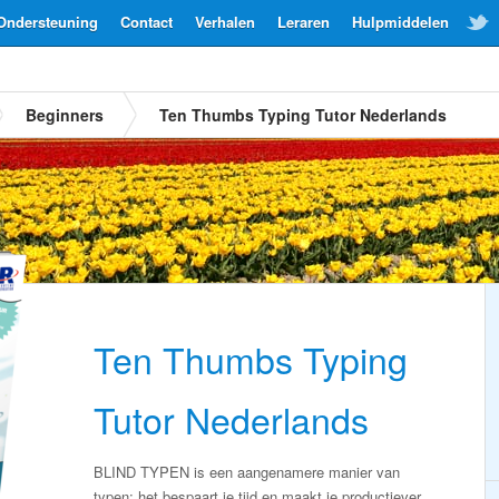
Ondersteuning
Contact
Verhalen
Leraren
Hulpmiddelen
Beginners
Ten Thumbs Typing Tutor Nederlands
Ten Thumbs Typing
Tutor Nederlands
BLIND TYPEN is een aangenamere manier van
typen; het bespaart je tijd en maakt je productiever.