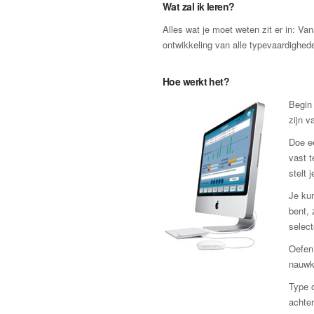
Wat zal ik leren?
Alles wat je moet weten zit er in: Va
ontwikkeling van alle typevaardigheden
Hoe werkt het?
Begin 
zijn v
Doe e
vast t
stelt 
Je kun
bent, 
select
Oefen 
nauwk
Type o
achter