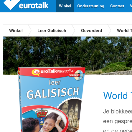
Winkel
Ondersteuning
Contact
V
Winkel
Leer Galicisch
Gevorderd
World T
World 
Je blokkee
een gesprek
en de pers