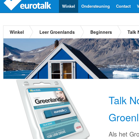
Winkel
Ondersteuning
Contact
V
Winkel
Leer Groenlands
Beginners
Talk
Talk N
Groen
Als het Gr