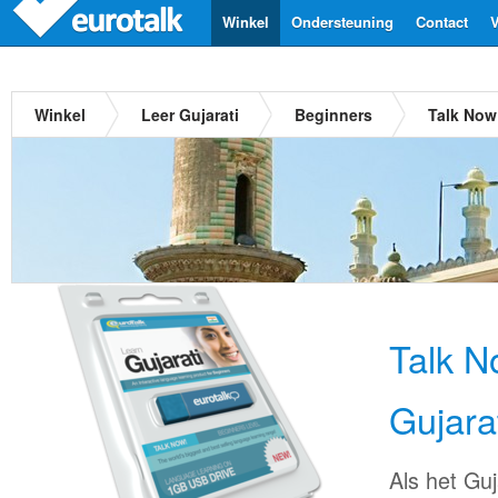
Winkel
Ondersteuning
Contact
V
Winkel
Leer Gujarati
Beginners
Talk Now
Talk N
Gujara
Als het Guj