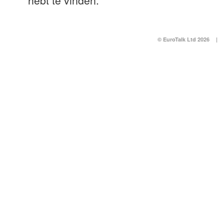
hebt te vinden.
© EuroTalk Ltd 2026
|