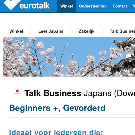
Winkel
Ondersteuning
Contact
V
Winkel
Leer Japans
Zakelijk
Talk Busine
Japans
(Down
Talk Business
Beginners +, Gevorderd
Ideaal voor iedereen die: